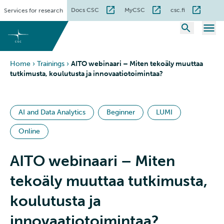
Skip
Docs CSC
MyCSC
csc.fi
Services for research
to
content
Home
›
Trainings
›
AITO webinaari – Miten tekoäly muuttaa
tutkimusta, koulutusta ja innovaatiotoimintaa?
AI and Data Analytics
Beginner
LUMI
Online
AITO webinaari – Miten
tekoäly muuttaa tutkimusta,
koulutusta ja
innovaatiotoimintaa?