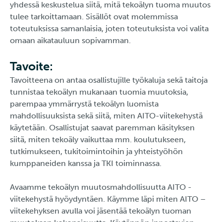
yhdessä keskustelua siitä, mitä tekoälyn tuoma muutos
tulee tarkoittamaan. Sisällöt ovat molemmissa
toteutuksissa samanlaisia, joten toteutuksista voi valita
omaan aikatauluun sopivamman.
Tavoite:
Tavoitteena on antaa osallistujille työkaluja sekä taitoja
tunnistaa tekoälyn mukanaan tuomia muutoksia,
parempaa ymmärrystä tekoälyn luomista
mahdollisuuksista sekä siitä, miten AITO-viitekehystä
käytetään. Osallistujat saavat paremman käsityksen
siitä, miten tekoäly vaikuttaa mm. koulutukseen,
tutkimukseen, tukitoimintoihin ja yhteistyöhön
kumppaneiden kanssa ja TKI toiminnassa.
Avaamme tekoälyn muutosmahdollisuutta AITO -
viitekehystä hyöydyntäen. Käymme läpi miten AITO –
viitekehyksen avulla voi jäsentää tekoälyn tuoman