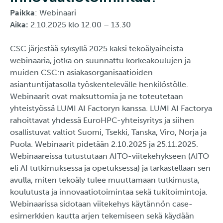
Paikka
: Webinaari
Aika:
2.10.2025 klo 12.00 – 13.30
CSC järjestää syksyllä 2025 kaksi tekoälyaiheista
webinaaria, jotka on suunnattu korkeakoulujen ja
muiden CSC:n asiakasorganisaatioiden
asiantuntijatasolla työskentelevälle henkilöstölle.
Webinaarit ovat maksuttomia ja ne toteutetaan
yhteistyössä LUMI AI Factoryn kanssa. LUMI AI Factorya
rahoittavat yhdessä EuroHPC-yhteisyritys ja siihen
osallistuvat valtiot Suomi, Tsekki, Tanska, Viro, Norja ja
Puola. Webinaarit pidetään 2.10.2025 ja 25.11.2025.
Webinaareissa tutustutaan AITO-viitekehykseen (AITO
eli AI tutkimuksessa ja opetuksessa) ja tarkastellaan sen
avulla, miten tekoäly tulee muuttamaan tutkimusta,
koulutusta ja innovaatiotoimintaa sekä tukitoimintoja.
Webinaarissa sidotaan viitekehys käytännön case-
esimerkkien kautta arjen tekemiseen sekä käydään