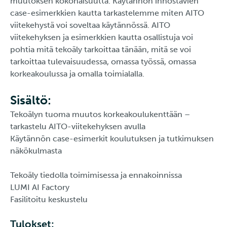
muutoksen kokonaisuutta. Käytännön innostavien
case-esimerkkien kautta tarkastelemme miten AITO
viitekehystä voi soveltaa käytännössä. AITO
viitekehyksen ja esimerkkien kautta osallistuja voi
pohtia mitä tekoäly tarkoittaa tänään, mitä se voi
tarkoittaa tulevaisuudessa, omassa työssä, omassa
korkeakoulussa ja omalla toimialalla.
Sisältö:
Tekoälyn tuoma muutos korkeakoulukenttään –
tarkastelu AITO-viitekehyksen avulla
Käytännön case-esimerkit koulutuksen ja tutkimuksen
näkökulmasta
Tekoäly tiedolla toimimisessa ja ennakoinnissa
LUMI AI Factory
Fasilitoitu keskustelu
Tulokset: